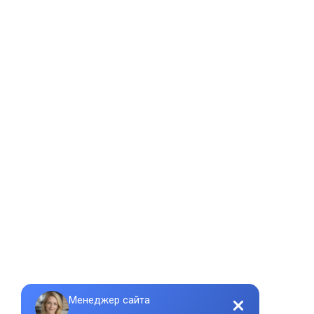
Строит
канадс
коттед
Строит
домов 
деревн
Строит
малень
коттед
Строит
моноли
коттед
Строит
домов 
из кер
Строит
домов 
из пен